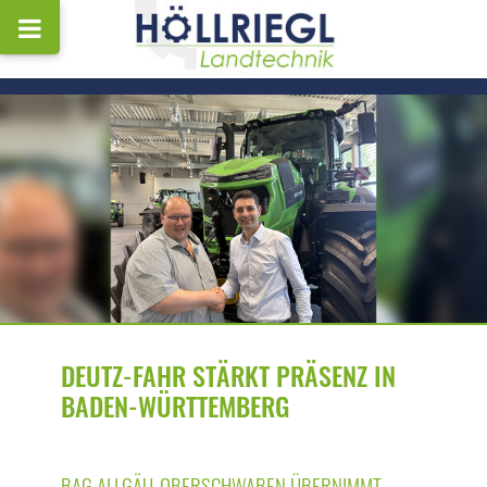
DEUTZ-FAHR STÄRKT PRÄSENZ IN
BADEN-WÜRTTEMBERG
BAG ALLGÄU-OBERSCHWABEN ÜBERNIMMT